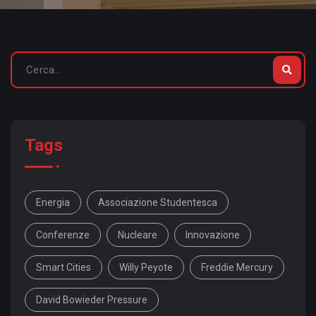
Tags
Energia
Associazione Studentesca
Conferenze
Nucleare
Innovazione
Smart Cities
Willy Peyote
Freddie Mercury
David Bowieder Pressure