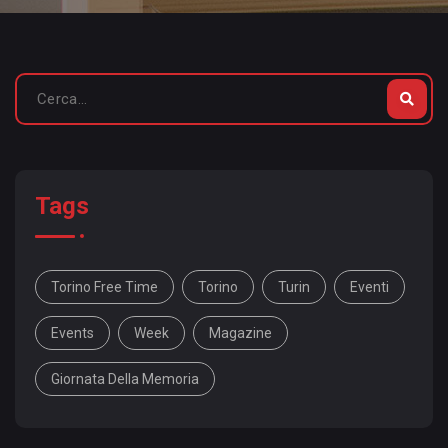
Tags
Torino Free Time
Torino
Turin
Eventi
Events
Week
Magazine
Giornata Della Memoria