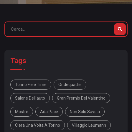
Tags
Torino Free Time
Ondequadre
Salone Dell'auto
Gran Premio Del Valentino
Mostre
Ada Pace
Non Solo Savoia
C'era Una Volta A Torino
Villaggio Leumann