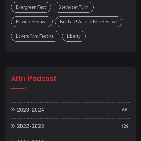
Evergreen Fest
Soundset Turin
Flowers Festival
Bestiale! Animal Film Festival
Lovers Film Festival
Liberty
Altri Podcast
2023-2024
66
23/24 | 63: DomenicATorino - Noir e saluti
2022-2023
128
23/24 | 62: MangiaTO - Top picks
22/23 | 129: Torino a TUxTU: Francesca
23/24 | 61: Spazio alla cultura - Stupinigi segreta