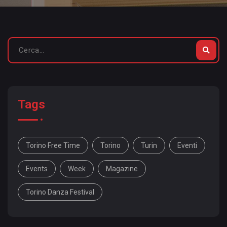
Tags
Torino Free Time
Torino
Turin
Eventi
Events
Week
Magazine
Torino Danza Festival