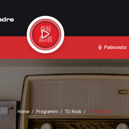
Palinsesto
Home
Programmi
TG Rock
13/14 | 071