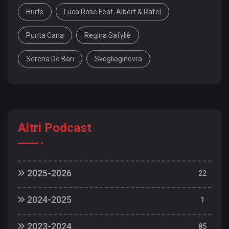
Hurts
Luca Rose Feat. Albert & Rafel
Punta Cana
Regina Safyllè
Serena De Bari
Svegliaginevra
Altri Podcast
2025-2026
22
25/26 | 22: 15 luglio 2026
2024-2025
1
25/26 | 21: 01 luglio 2026
24/25 | 41: 17 settembre 2025
25/26 | 20: 17 giugno 2026
2023-2024
85