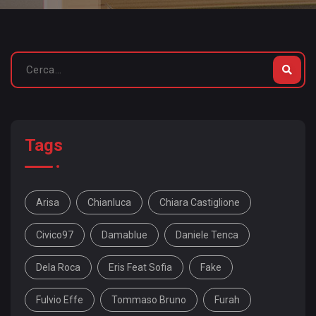
Tags
Arisa
Chianluca
Chiara Castiglione
Civico97
Damablue
Daniele Tenca
Dela Roca
Eris Feat Sofia
Fake
Fulvio Effe
Tommaso Bruno
Furah