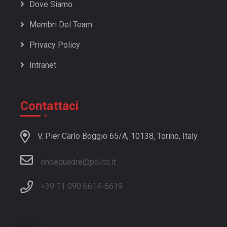
Dove Siamo
23/24 | 03: 08 novembre 2024
Membri Del Team
23/24 | 02: 01 novembre 2024
23/24 | 01: 25 ottobre 2024
Privacy Policy
22/23 | 44: 11 ottobre 2023
Intranet
22/23 | 43: 04 ottobre 2023
Contattaci
V. Pier Carlo Boggio 65/A, 10138, Torino, Italy
ondequadre@polito.it
+39 11 090 6614
-
6619