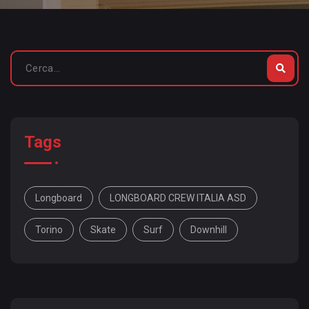
Tags
Longboard
LONGBOARD CREW ITALIA ASD
Torino
Skate
Surf
Downhill