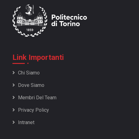
Weird Inside
17/18 | 39: Anni 80/84 Weird Inside 2049
17/18 | 38: Anni 80/84 Super Weirdos Bros
17/18 | 37: Anni 80/84 Weird per grandi e piccini
17/18 | 36: Anni 75/79 Che Weird Inside sia con voi
17/18 | 35: Anni 75/79 WRD=MC^2
Link Importanti
17/18 | 34: Anni 75/79 Quant'è bello WEIRD INSIDE da
Trieste in giù
Chi Siamo
17/18 | 33: Anni 70/74 una puntata che non potrai
Dove Siamo
rifiutare
17/18 | 32: Anni 70/74 Hello Weird
Membri Del Team
17/18 | 30: Anni 65/69 Weirdy Rider
Privacy Policy
17/18 | 29: Anni 65/69 Non voglio mica la Luna
17/18 | 28: Anni 65/69 Le Stelle senza frontiere
Intranet
17/18 | 27: Anni 60/64 il mio nome è Ragno, Uomo
Ragno.