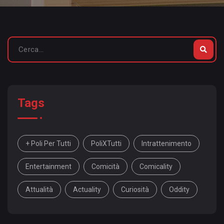
Tags
+ Poli Per Tutti
PoliXTutti
Intrattenimento
Entertainment
Comicità
Comicality
Attualità
Actuality
Curiosità
Oddity