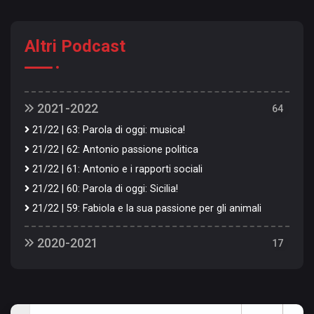
Altri Podcast
2021-2022
64
21/22 | 63: Parola di oggi: musica!
21/22 | 62: Antonio passione politica
21/22 | 61: Antonio e i rapporti sociali
21/22 | 60: Parola di oggi: Sicilia!
21/22 | 59: Fabiola e la sua passione per gli animali
21/22 | 58: Shopping ossessivo compulsivo!
2020-2021
17
21/22 | 57: Puntata a tema musicale
20/21 | 18: Il Regista Diventa Speaker!
21/22 | 56: Ecco a voi la rubrica dedicata ai viaggi!
20/21 | 17: Una Vecchia Conoscenza
21/22 | 55: Andrea e la sua passione per il calcio-balilla
20/21 | 16: Puntata con Kloma!
21/22 | 54: Parola di oggi: cucina!