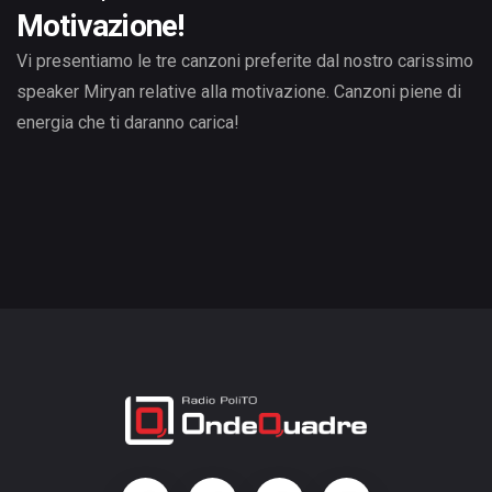
Motivazione!
21/22 | 37: Marco e i social network
21/22 | 36: Parola di oggi: Recitazione!
Vi presentiamo le tre canzoni preferite dal nostro carissimo
21/22 | 35: La Cybersecurity secondo Simone
speaker Miryan relative alla motivazione. Canzoni piene di
21/22 | 34: Simone e l'arte del disegno
energia che ti daranno carica!
21/22 | 33: La parola di oggi è: Concerto!
21/22 | 32: Ecco a voi la rubrica Viaggi!
21/22 | 31: Nuovo ospite speciale: Elga
21/22 | 30: I paesaggi di Mosca!
21/22 | 29: Dan e la sua cultura russa
21/22 | 28: Ospite internazionale con passioni artistiche:
Dan!
21/22 | 27: Parola di oggi: vita!
21/22 | 26: Una chitarra per Alex!
21/22 | 25: Alex e il suo talento musicale
21/22 | 24: Dai videogiochi ai giochi da tavolo!
21/22 | 23: Matteo e il suo pensiero sulla politica sociale