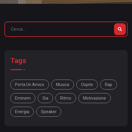
Tags
Porta Un Amico
Musica
Ospite
Rap
Eminem
Sia
Ritmo
Motivazione
Energia
Speaker