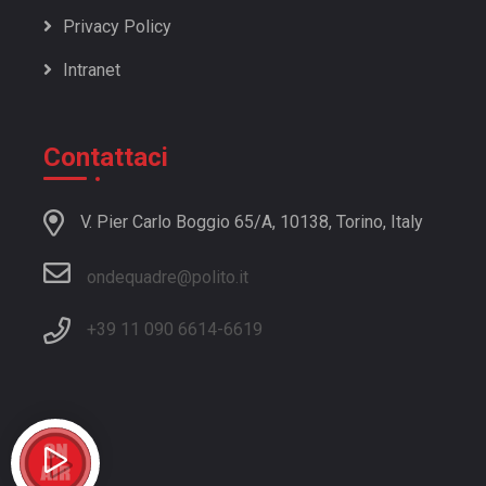
21/22 | 10: Giulia e la sua passione per l'equitazione!
Privacy Policy
21/22 | 09: Una Sola Parola: Motivazione!
Intranet
21/22 | 08: Miryan e la rubrica Consigliami Un Autore
21/22 | 07: Appuntamento speciale con un ospite
speciale
Contattaci
21/22 | 06: Intrattenimento a tutto gas!
21/22 | 05: Galaxie 500, gruppo di alternative rock
V. Pier Carlo Boggio 65/A, 10138, Torino, Italy
consigliato dal nostro ospite
21/22 | 04: Quarto appuntamento con un nuovo ospite:
ondequadre@polito.it
Alessio!
21/22 | 03: Ecco la felicità!
+39 11 090 6614
-
6619
21/22 | 02: Battisti, Caparezza e Pinguini Tattici Nucleari,
ecco gli artisti preferiti da Marco!
21/22 | 01: Vi presentiamo Marco e le canzoni legate
alla sua infanzia
20/21 | 01: Nuova trasmissione con una vecchia