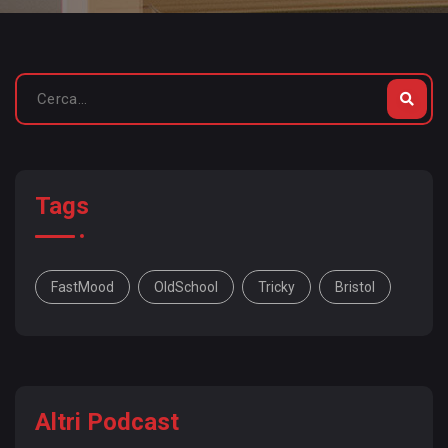
Tags
FastMood
OldSchool
Tricky
Bristol
Altri Podcast